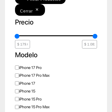
Cerrar
Precio
Modelo
M
iPhone 17 Pro
o
iPhone 17 Pro Max
d
iPhone 17
e
iPhone 15
l
iPhone 15 Pro
o
iPhone 15 Pro Max