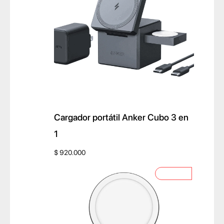
o
s
Cargador portátil Anker Cubo 3 en
1
$
920.000
P
OFERTA
R
O
D
U