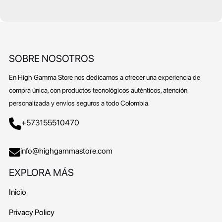
6
0
.
0
1
.
2
SOBRE NOSOTROS
1
.
En High Gamma Store nos dedicamos a ofrecer una experiencia de
compra única, con productos tecnológicos auténticos, atención
personalizada y envíos seguros a todo Colombia.
+573155510470
info@highgammastore.com
EXPLORA MÁS
Inicio
Privacy Policy