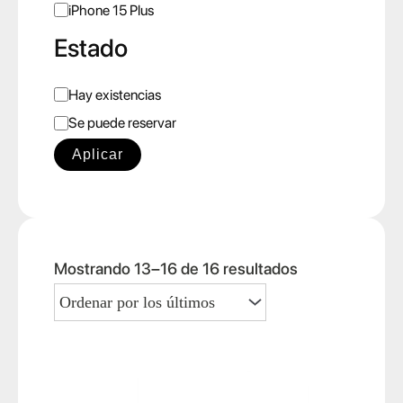
iPhone 15 Plus
Estado
E
Hay existencias
s
Se puede reservar
t
Aplicar
a
d
o
O
Mostrando 13–16 de 16 resultados
r
d
e
n