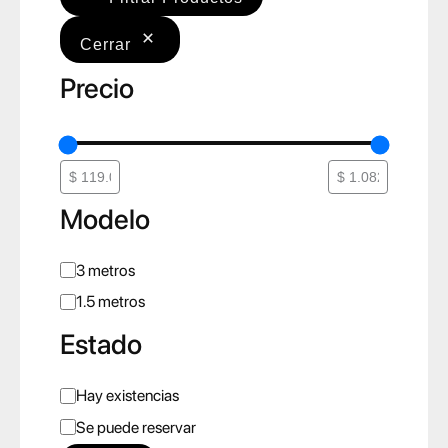
Cerrar
Precio
Modelo
M
3 metros
o
1.5 metros
d
Estado
e
l
E
Hay existencias
o
s
Se puede reservar