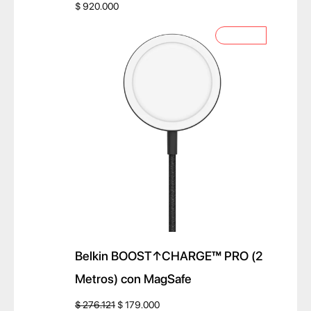
$
920.000
P
OFERTA
R
O
D
U
C
T
O
E
N
O
F
E
R
Belkin BOOST↑CHARGE™ PRO (2
T
Metros) con MagSafe
A
E
E
$
276.121
$
179.000