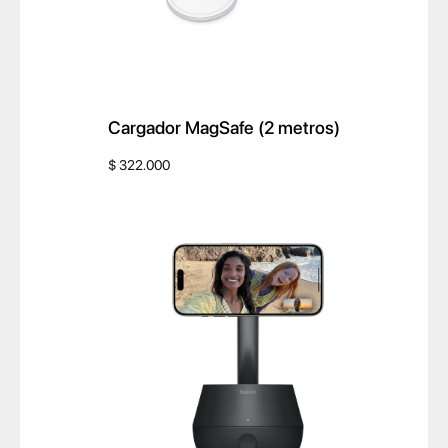
r
l
o
s
Cargador MagSafe (2 metros)
ú
$
322.000
l
t
i
m
o
s