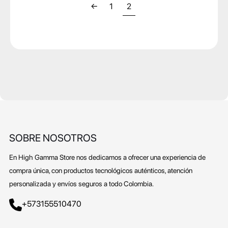
a
←
1
2
:
1
$
7
9
2
.
7
0
6
0
.
0
1
.
2
SOBRE NOSOTROS
1
.
En High Gamma Store nos dedicamos a ofrecer una experiencia de
compra única, con productos tecnológicos auténticos, atención
personalizada y envíos seguros a todo Colombia.
+573155510470