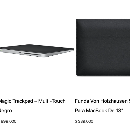
d
e
n
a
d
o
p
o
r
l
Magic Trackpad – Multi-Touch
Funda Von Holzhausen 
o
Negro
Para MacBook De 13″
s
ú
899.000
$
389.000