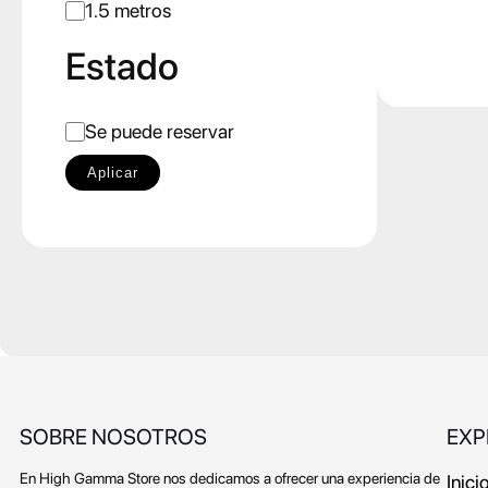
o
1.5 metros
d
Estado
e
l
E
Se puede reservar
o
s
Aplicar
t
a
d
o
SOBRE NOSOTROS
EXP
En High Gamma Store nos dedicamos a ofrecer una experiencia de
Inici