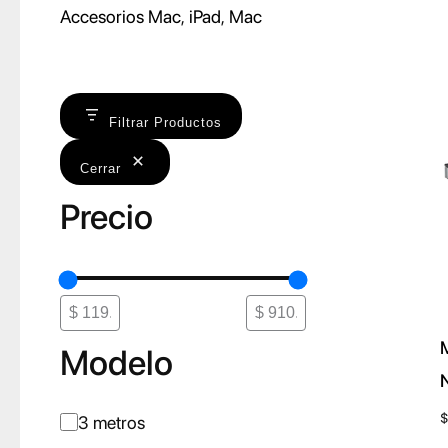
Accesorios Mac
, 
iPad
, 
Mac
Filtrar Productos
Cerrar
Precio
Modelo
$
M
3 metros