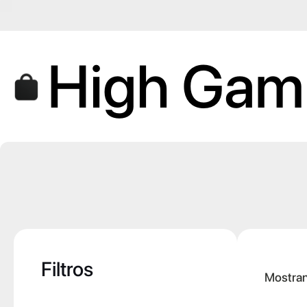
Saltar
al
contenido
High Gam
Filtros
Mostran