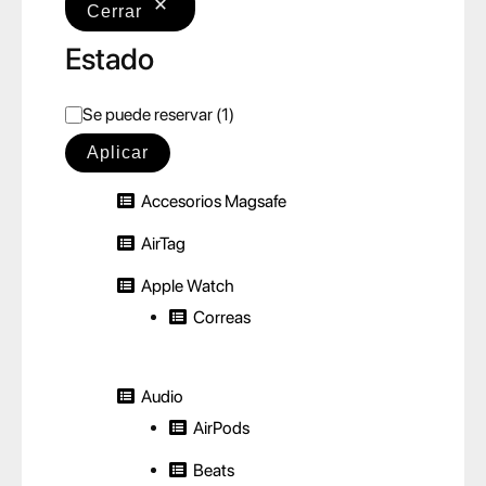
Cerrar
Estado
E
Se puede reservar
(
1
)
s
Aplicar
t
Accesorios Magsafe
a
d
AirTag
o
Apple Watch
Correas
Audio
AirPods
Beats