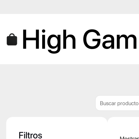
Saltar
al
contenido
High Gam
Buscar
Filtros
Mostran