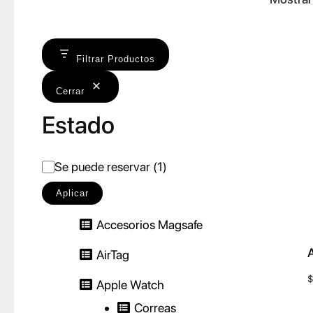
Filtrar Productos
Cerrar
Estado
E
Se puede reservar
(
1
)
s
Aplicar
t
Accesorios Magsafe
a
AirTag
d
$
o
Apple Watch
Correas