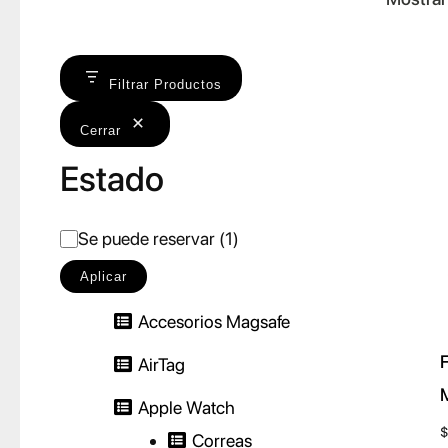
Filtrar Productos
Cerrar
Estado
E
Se puede reservar
(
1
)
s
Aplicar
t
Accesorios Magsafe
a
AirTag
d
o
Apple Watch
$
Correas