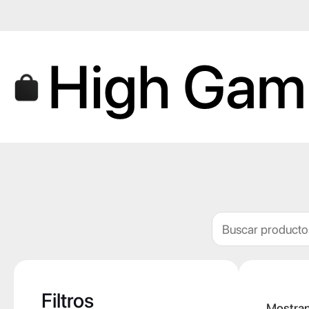
Saltar
al
contenido
High Gam
Buscar
Filtros
Mostran