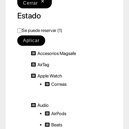
Cerrar
Estado
E
Se puede reservar
(
1
)
s
Aplicar
t
Accesorios Magsafe
a
d
AirTag
o
Apple Watch
Correas
Audio
AirPods
Beats