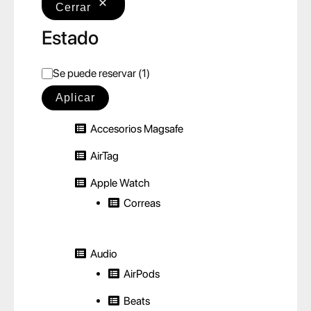
Cerrar
Estado
E
Se puede reservar
(
1
)
s
Aplicar
t
Accesorios Magsafe
a
d
AirTag
o
Apple Watch
Correas
Audio
AirPods
Beats