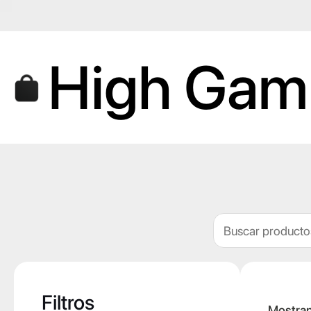
Saltar
al
contenido
High Gam
Buscar
Filtros
Mostran