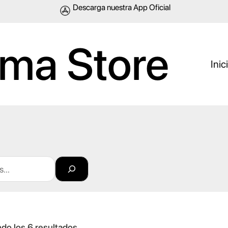
Descarga nuestra App Oficial
ma Store
Inic
O
do los 6 resultados