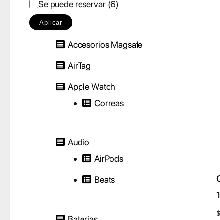
E
Se puede reservar
(
6
)
s
Aplicar
t
Accesorios Magsafe
a
AirTag
d
o
Apple Watch
Correas
Audio
AirPods
Beats
1
$
Baterias