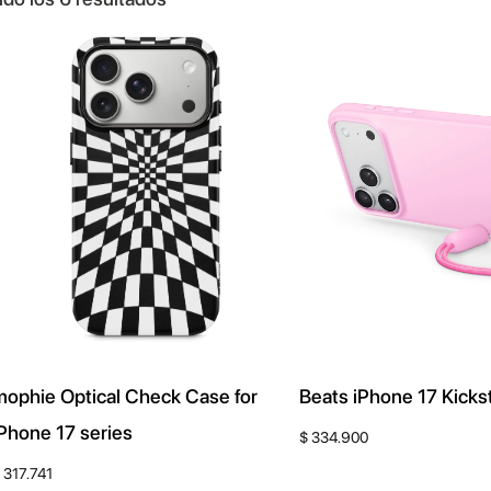
r
d
e
n
a
d
o
p
o
r
l
mophie Optical Check Case for
Beats iPhone 17 Kick
o
iPhone 17 series
$
334.900
s
317.741