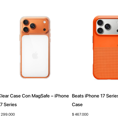
ú
l
t
i
m
o
s
Clear Case Con MagSafe – iPhone
Beats iPhone 17 Seri
7 Series
Case
299.000
$
467.000