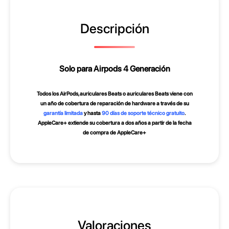
i
r
Descripción
P
o
d
Solo para Airpods 4 Generación
s
Todos los AirPods, auriculares Beats o auriculares Beats viene con
4
un año de cobertura de reparación de hardware a través de su
G
garantía limitada
y hasta
90 días de soporte técnico gratuito
.
AppleCare+ extiende su cobertura a dos años a partir de la fecha
e
de compra de AppleCare+
n
e
r
a
c
i
Valoraciones