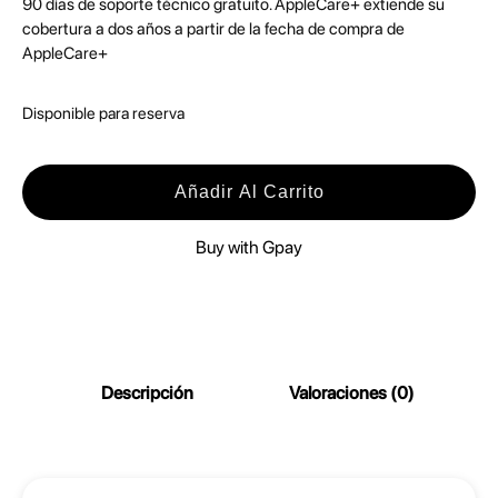
90 días de soporte técnico gratuito. AppleCare+ extiende su
cobertura a dos años a partir de la fecha de compra de
AppleCare+
Disponible para reserva
A
p
Añadir Al Carrito
p
Buy with Gpay
l
e
C
a
r
Descripción
Valoraciones (0)
e
–
A