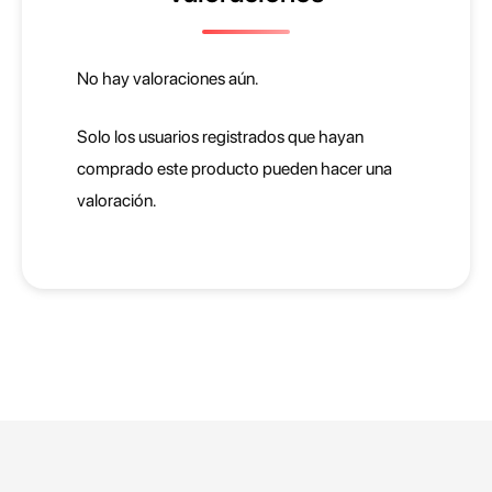
ó
n
c
No hay valoraciones aún.
a
n
Solo los usuarios registrados que hayan
t
comprado este producto pueden hacer una
i
valoración.
d
a
d